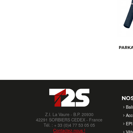
PARKA
NOS
Bal
Z.I. La Vaure - B.P. 20930
Acc
42291 SORBIERS CEDEX - France
EPI 
Tél. : + 33 (0)4 77 53 05 05
Contactez-nous !
Vêt