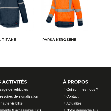
 TITANE
PARKA KÉROSÈNE
 ACTIVITÉS
À PROPOS
isage de véhicules
Qui sommes-nous ?
essoires de signalisation
Contact
haute visibilité
Actualités
ements & accessoires L2S
Notre démarche RSE