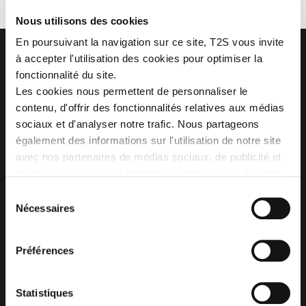
Nous utilisons des cookies
En poursuivant la navigation sur ce site, T2S vous invite
à accepter l'utilisation des cookies pour optimiser la
fonctionnalité du site.
Les cookies nous permettent de personnaliser le
Z.I. La Vaure - B.P. 20930
contenu, d'offrir des fonctionnalités relatives aux médias
42291 SORBIERS CEDEX - France
sociaux et d'analyser notre trafic. Nous partageons
Tél. : + 33 (0)4 77 53 05 05
également des informations sur l'utilisation de notre site
Contactez-nous !
Plan d'accès
avec nos partenaires de médias sociaux, de publicité et
d'analyse, qui peuvent combiner celles-ci avec d'autres
informations que vous leur avez fournies ou qu'ils ont
Sélection
collectées lors de votre utilisation de leurs services.
Nécessaires
du
consentement
Préférences
Statistiques