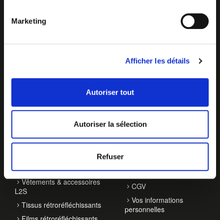
Marketing
Afficher les détails
Autoriser tout
NOS ACTIVITÉS
À PROPOS
Autoriser la sélection
Balisage de véhicules
Qui sommes-nous ?
Accessoires de
Contact
signalisation
Refuser
Actualités
EPI haute visibilité
Notre démarche RSE
Vêtements & accessoires
CGV
L2S
Vos informations
Tissus rétroréfléchissants
personnelles
Films rétroréfléchissants