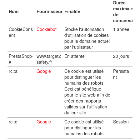
Durée
maximale
Nom
Fournisseur
Finalité
de
conservatio
CookieCons
Cookiebot
Stocke l'autorisation
1 année
ent
d'utilisation de cookies
pour le domaine actuel
par l'utilisateur
PrestaShop-
www.target2
En attente
20 jours
#
safety.fr
rc::a
Google
Ce cookie est utilisé
Persista
pour distinguer les
nt
humains des robots.
Ceci est bénéfique
pour le site web afin de
créer des rapports
valides sur l'utilisation
du leur site.
rc::c
Google
Ce cookie est utilisé
Session
pour distinguer les
humains des robots.