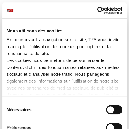
Google Adwords
Informations prestataire :
https://adwords.google.com
Localisation prestataire : Etats-Unis
Nous utilisons des cookies
Objectif poursuivi : publicité + remarketing.
En poursuivant la navigation sur ce site, T2S vous invite
Les données sont-elles stockées ou traitées hors UE : oui.
à accepter l'utilisation des cookies pour optimiser la
Charte RGPD du prestataire :
fonctionnalité du site.
https://privacy.google.com/intl/fr_fr/businesses/compliance
Les cookies nous permettent de personnaliser le
contenu, d'offrir des fonctionnalités relatives aux médias
Mailchimp
sociaux et d'analyser notre trafic. Nous partageons
Informations prestataire :
https://mailchimp.com/
également des informations sur l'utilisation de notre site
Localisation prestataire : Etats-Unis.
avec nos partenaires de médias sociaux, de publicité et
Objectif poursuivi : e-mails marketing.
d'analyse, qui peuvent combiner celles-ci avec d'autres
Les données sont-elles stockées ou traitées hors UE : oui.
informations que vous leur avez fournies ou qu'ils ont
Sélection
collectées lors de votre utilisation de leurs services.
Charte RGPD du prestataire :
Nécessaires
du
https://kb.mailchimp.com/fr/accounts/management/about-the-
consentement
general-data-protection-regulation
Préférences