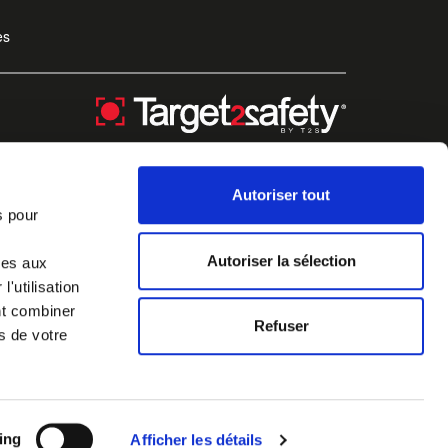
es
Autoriser tout
s pour
Autoriser la sélection
ves aux
'utilisation
nt combiner
Refuser
s de votre
ing
Afficher les détails