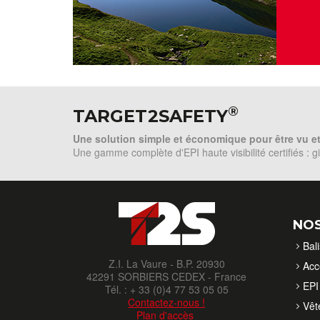
®
TARGET2SAFETY
Une solution simple et économique pour être vu e
Une gamme complète d'EPI haute visibilité certifiés : gile
NOS
Bal
Z.I. La Vaure - B.P. 20930
Acc
42291 SORBIERS CEDEX - France
EPI 
Tél. : + 33 (0)4 77 53 05 05
Contactez-nous !
Vêt
Plan d'accès