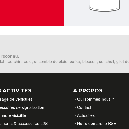
t reconnu.
t, tee-shirt, polo, ensemble de pluie, parka, blouson, softshell, gilet de 
 ACTIVITÉS
À PROPOS
isage de véhicules
Qui sommes-nous ?
essoires de signalisation
Contact
haute visibilité
Actualités
ements & accessoires L2S
Notre démarche RSE