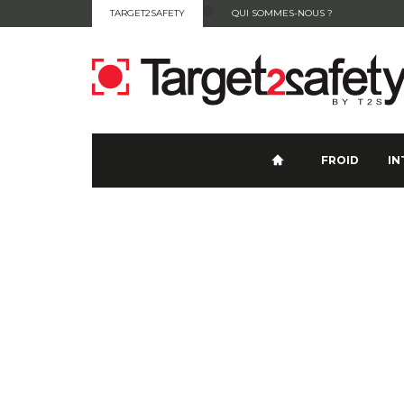
®
TARGET2SAFETY
QUI SOMMES-NOUS ?
CONTACT
FROID
IN