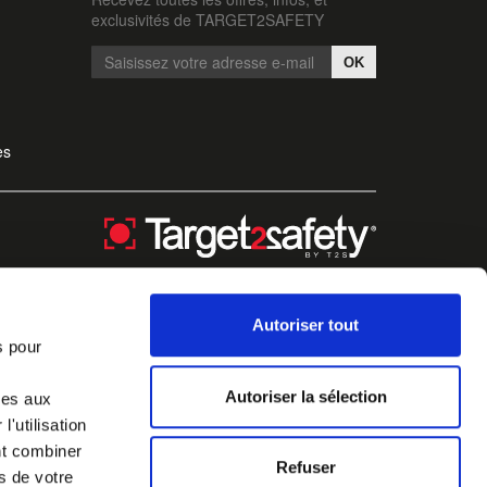
exclusivités de TARGET2SAFETY
OK
es
Autoriser tout
s pour
Autoriser la sélection
ves aux
'utilisation
nt combiner
Refuser
s de votre