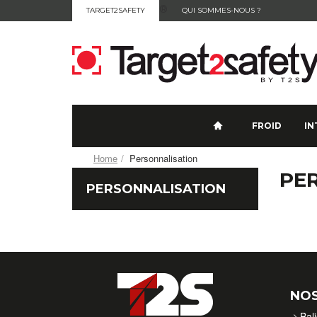
®
TARGET2SAFETY
QUI SOMMES-NOUS ?
CONTACT
FROID
IN
Home
Personnalisation
PE
PERSONNALISATION
NOS
Bal