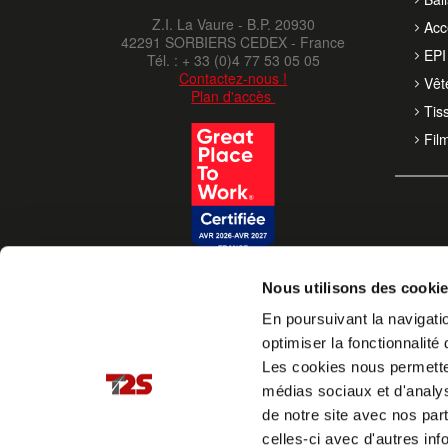
Z.I. La Vaure - B.P. 20930
Acc
42291 SORBIERS CEDEX - France
EPI 
Tél. : + 33 (0)4 77 53 05 05
Contactez-nous !
Vêt
Plan d'accès
Tis
Fil
Nous utilisons des cooki
En poursuivant la navigatio
optimiser la fonctionnalité 
Les cookies nous permettent
médias sociaux et d'analys
de notre site avec nos par
celles-ci avec d'autres inf