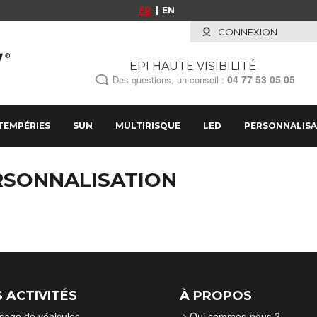
FR
EN
CONNEXION
EPI HAUTE VISIBILITÉ
04 77 53 05 05
Des questions, un conseil :
TEMPÉRIES
SUN
MULTIRISQUE
LED
PERSONNALISA
RSONNALISATION
 ACTIVITÉS
À PROPOS
isage de véhicules
Qui sommes-nous ?