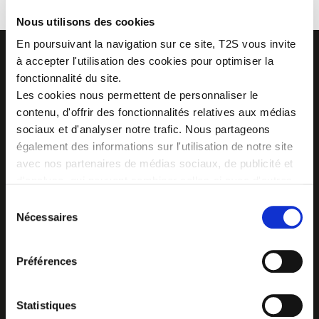
Nous utilisons des cookies
En poursuivant la navigation sur ce site, T2S vous invite
à accepter l'utilisation des cookies pour optimiser la
fonctionnalité du site.
Les cookies nous permettent de personnaliser le
Z.I. La Vaure - B.P. 20930
contenu, d'offrir des fonctionnalités relatives aux médias
42291 SORBIERS CEDEX - France
sociaux et d'analyser notre trafic. Nous partageons
Tél. : + 33 (0)4 77 53 05 05
également des informations sur l'utilisation de notre site
Contactez-nous !
Plan d'accès
avec nos partenaires de médias sociaux, de publicité et
d'analyse, qui peuvent combiner celles-ci avec d'autres
informations que vous leur avez fournies ou qu'ils ont
Sélection
collectées lors de votre utilisation de leurs services.
Nécessaires
du
consentement
Préférences
Statistiques