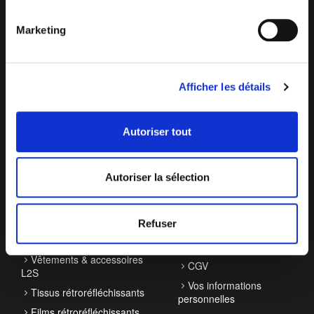
Marketing
Afficher les détails
Autoriser tout
NOS ACTIVITÉS
À PROPOS
Autoriser la sélection
Balisage de véhicules
Qui sommes-nous ?
Accessoires de
Contact
signalisation
Refuser
Actualités
EPI haute visibilité
Notre démarche RSE
Vêtements & accessoires
CGV
L2S
Vos informations
Tissus rétroréfléchissants
personnelles
Films rétroréfléchissants