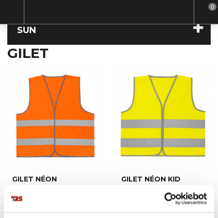
0
Home
Sun
Gilet
SUN
GILET
GILET NÉON
GILET NÉON KID