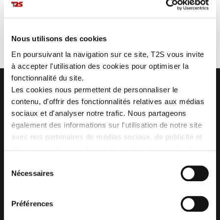
PARKA/VESTE DE
PANTALON DE PLUIE
PLUIE SKY
SPEED
Nous utilisons des cookies
En poursuivant la navigation sur ce site, T2S vous invite
à accepter l'utilisation des cookies pour optimiser la
fonctionnalité du site.
Les cookies nous permettent de personnaliser le
contenu, d'offrir des fonctionnalités relatives aux médias
sociaux et d'analyser notre trafic. Nous partageons
Z.I. La Vaure - B.P. 20930
également des informations sur l'utilisation de notre site
42291 SORBIERS CEDEX - France
avec nos partenaires de médias sociaux, de publicité et
Tél. : + 33 (0)4 77 53 05 05
d'analyse, qui peuvent combiner celles-ci avec d'autres
Contactez-nous !
Plan d'accès
informations que vous leur avez fournies ou qu'ils ont
Sélection
collectées lors de votre utilisation de leurs services.
Nécessaires
du
consentement
Préférences