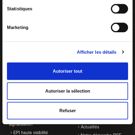
Statistiques
Marketing
Afficher les détails
Autoriser tout
Autoriser la sélection
NOS ACTIVITÉS
À PROPOS
Balisage de véhicules
Qui sommes-nous ?
Refuser
Accessoires de
Contact
signalisation
Actualités
EPI haute visibilité
Notre démarche RSE