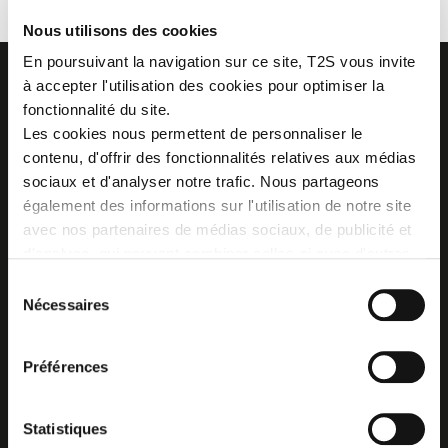
Nous utilisons des cookies
En poursuivant la navigation sur ce site, T2S vous invite
à accepter l'utilisation des cookies pour optimiser la
fonctionnalité du site.
Les cookies nous permettent de personnaliser le
Z.I. La Vaure - B.P. 20930
contenu, d'offrir des fonctionnalités relatives aux médias
42291 SORBIERS CEDEX - France
sociaux et d'analyser notre trafic. Nous partageons
Tél. : + 33 (0)4 77 53 05 05
également des informations sur l'utilisation de notre site
Contactez-nous !
Plan d'accès
avec nos partenaires de médias sociaux, de publicité et
d'analyse, qui peuvent combiner celles-ci avec d'autres
informations que vous leur avez fournies ou qu'ils ont
Sélection
collectées lors de votre utilisation de leurs services.
Nécessaires
du
consentement
Préférences
Statistiques