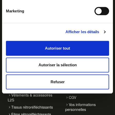
Marketing
Afficher les détails
Autoriser tout
NOS ACTIVITÉS
À PROPOS
Autoriser la sélection
Balisage de véhicules
Qui sommes-nous ?
Accessoires de
Contact
signalisation
Refuser
Actualités
EPI haute visibilité
Notre démarche RSE
Vêtements & accessoires
CGV
L2S
Vos informations
Tissus rétroréfléchissants
personnelles
Films rétroréfléchissants