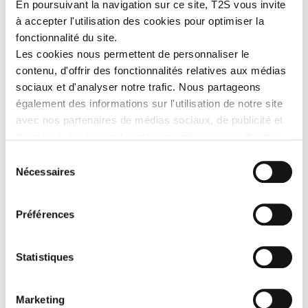
En poursuivant la navigation sur ce site, T2S vous invite
à accepter l'utilisation des cookies pour optimiser la
fonctionnalité du site.
Les cookies nous permettent de personnaliser le
contenu, d'offrir des fonctionnalités relatives aux médias
sociaux et d'analyser notre trafic. Nous partageons
Conçue à partir d'un tissu Oxford 300D Flame Retardant, la
également des informations sur l'utilisation de notre site
parka KÉROSÈNE vous offre
une
protection optimale contre la
avec nos partenaires de médias sociaux, de publicité et
chaleur et les flammes.
d'analyse, qui peuvent combiner celles-ci avec d'autres
informations que vous leur avez fournies ou qu'ils ont
Sélection
Dotée de bandes rétroréfléchissantes microbilles, elle vous
collectées lors de votre utilisation de leurs services.
Nécessaires
assure une
visibilité optimale de jour comme de nuit.
du
consentement
Préférences
PLUS DE DÉTAILS
Statistiques
EN SAVOIR PLUS
Marketing
Les avantages