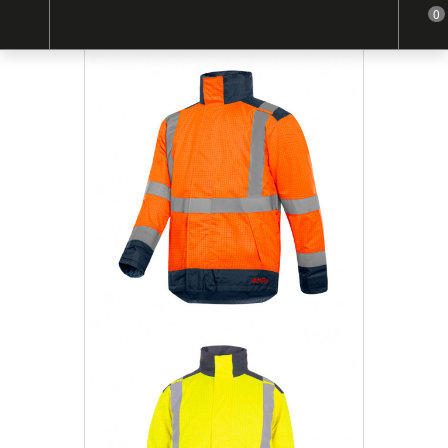
0
Home
Multirisque
Parka multirisque KÉROSÈNE - TARGET2SAFETY