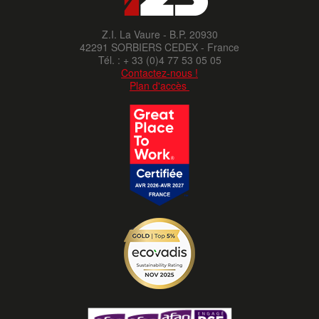
Z.I. La Vaure - B.P. 20930
42291 SORBIERS CEDEX - France
Tél. : + 33 (0)4 77 53 05 05
Contactez-nous !
Plan d'accès