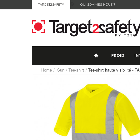
®
TARGET2SAFETY
QUI SOMMES-NOUS ?
CONTACT
FROID
IN
Home
Sun
Tee-shirt
Tee-shirt haute visibilité