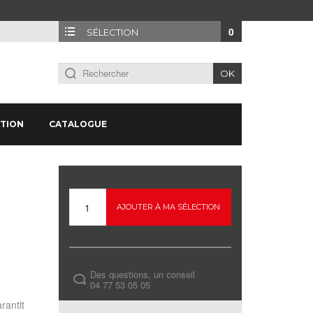
0
SÉLECTION
OK
TION
CATALOGUE
AJOUTER À MA SÉLECTION
Des questions, un conseil
04 77 53 05 05
rantit