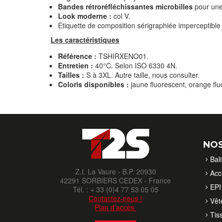
Bandes rétroréfléchissantes microbilles
pour un
Look moderne :
col V.
Etiquette de composition sérigraphiée imperceptible
Les caractéristiques
Référence :
TSHIRXENO01.
Entretien :
40°C. Selon ISO 6330 4N.
Tailles :
S à 3XL. Autre taille, nous consulter.
Coloris disponibles :
jaune fluorescent, orange flu
NOS
Bal
Z.I. La Vaure - B.P. 20930
Acc
42291 SORBIERS CEDEX - France
EPI 
Tél. : + 33 (0)4 77 53 05 05
Contactez-nous !
Vêt
Plan d'accès
Tis