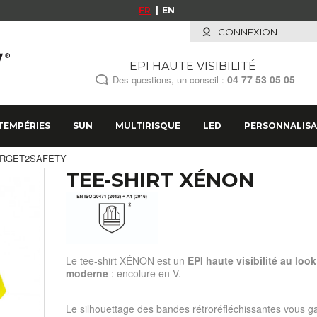
FR
EN
CONNEXION
EPI HAUTE VISIBILITÉ
04 77 53 05 05
Des questions, un conseil :
TEMPÉRIES
SUN
MULTIRISQUE
LED
PERSONNALISA
 - TARGET2SAFETY
TEE-SHIRT XÉNON
Le tee-shirt XÉNON est un
EPI haute visibilité au look
moderne
: encolure en V.
Le silhouettage des bandes rétroréfléchissantes vous ga