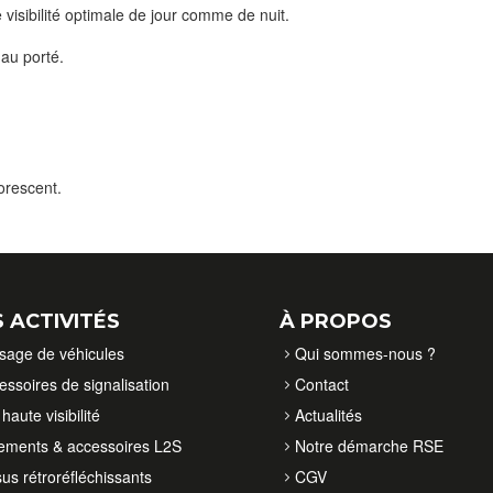
e
visibilité optimale de jour comme de nuit.
 au porté.
orescent.
 ACTIVITÉS
À PROPOS
isage de véhicules
Qui sommes-nous ?
essoires de signalisation
Contact
haute visibilité
Actualités
ements & accessoires L2S
Notre démarche RSE
sus rétroréfléchissants
CGV