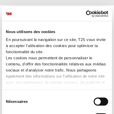
GILET TARMAC
Nous utilisons des cookies
En poursuivant la navigation sur ce site, T2S vous invite
à accepter l'utilisation des cookies pour optimiser la
Le gilet TARMAC est doté de
16 led clignotantes rouges
pour
vous offrir une
visibilité optimale de jour comme de nuit.
fonctionnalité du site.
Les cookies nous permettent de personnaliser le
contenu, d'offrir des fonctionnalités relatives aux médias
PLUS DE DÉTAILS
sociaux et d'analyser notre trafic. Nous partageons
également des informations sur l'utilisation de notre site
avec nos partenaires de médias sociaux, de publicité et
EN SAVOIR PLUS
d'analyse, qui peuvent combiner celles-ci avec d'autres
informations que vous leur avez fournies ou qu'ils ont
Sélection
Les avantages
collectées lors de votre utilisation de leurs services.
Nécessaires
du
Léger :
maille 100% polyester.
consentement
16 Led clignotantes rouges
pour améliorer votre visibilité.