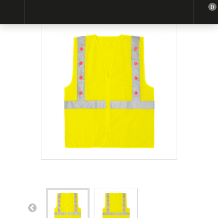
0
Home
Led
Gilet haute visibilité Led TARMAC - TARGET2SAFETY