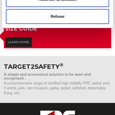
Refuser
SIZE GUIDE
LEARN MORE
®
TARGET2SAFETY
A simple and economical solution to be seen and
recognised. .
A comprehensive range of certified high visibility PPE: safety vest,
T-shirts, polo, rain trousers, parka, jacket, softshell, detachable
lining, etc.