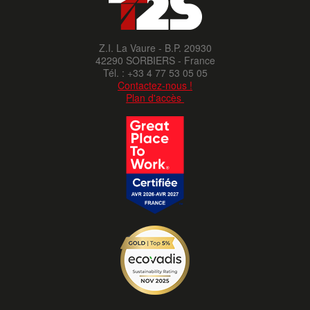
Z.I. La Vaure - B.P. 20930
42290 SORBIERS - France
Tél. : +33 4 77 53 05 05
Contactez-nous !
Plan d'accès