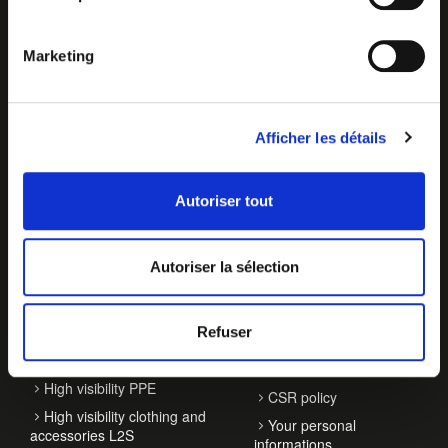
Marketing
Afficher les détails
Autoriser tout
Autoriser la sélection
OUR ACTIVITIES
ABOUT T2S
Vehicle consipicuity
T2S
products
Refuser
Contact
Roadworks accessories
News
High visibility PPE
CSR policy
High visibility clothing and
Your personal
accessories L2S
informations