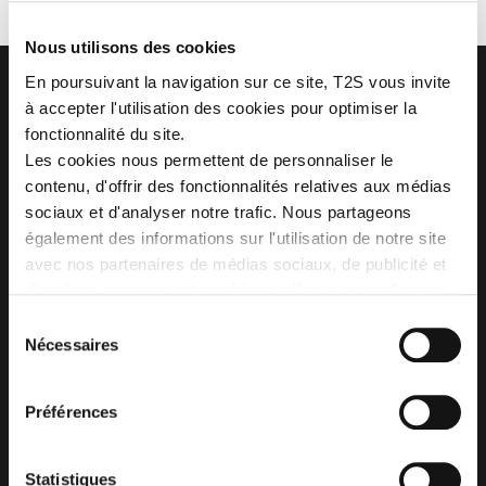
Nous utilisons des cookies
En poursuivant la navigation sur ce site, T2S vous invite
à accepter l'utilisation des cookies pour optimiser la
fonctionnalité du site.
Les cookies nous permettent de personnaliser le
Z.I. La Vaure - B.P. 20930
contenu, d'offrir des fonctionnalités relatives aux médias
42290 SORBIERS - France
Tél. : +33 4 77 53 05 05
sociaux et d'analyser notre trafic. Nous partageons
Contactez-nous !
également des informations sur l'utilisation de notre site
Plan d'accès
avec nos partenaires de médias sociaux, de publicité et
d'analyse, qui peuvent combiner celles-ci avec d'autres
informations que vous leur avez fournies ou qu'ils ont
Sélection
collectées lors de votre utilisation de leurs services.
Nécessaires
du
consentement
Préférences
Statistiques